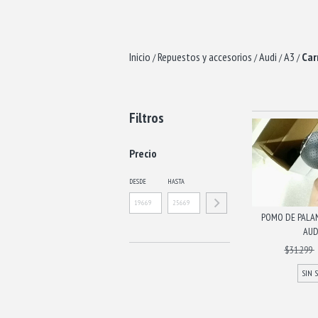
Inicio
Repuestos y accesorios
Audi
A3
Car
/
/
/
/
Filtros
Precio
DESDE
HASTA
POMO DE PALA
AUD
$31.299
SIN 