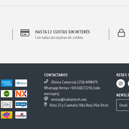
HASTA 12 CUOTAS SIN INTERÉS
Con todas las tarjetas de crédito
CONTACTANOS
REDES 
Oficina Comercial (230) 4498479,
Whatsapp Ventas +541160272256 (solo
mensajes)
NEWSL
ventas@todoartech.com
Ruta 25 y Caamaño, Villa Rosa, Pilar Bs.As