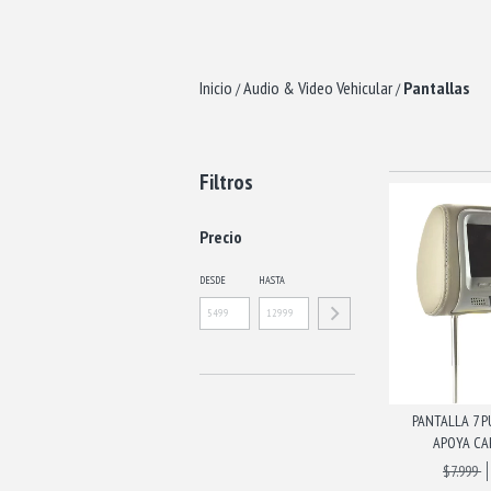
Inicio
Audio & Video Vehicular
Pantallas
/
/
Filtros
Precio
DESDE
HASTA
PANTALLA 7 
APOYA CAB
$7.999