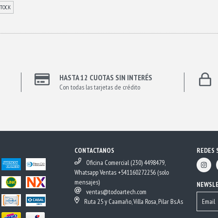
STOCK
HASTA 12 CUOTAS SIN INTERÉS
Con todas las tarjetas de crédito
CONTACTANOS
REDES 
Oficina Comercial (230) 4498479,
Whatsapp Ventas +541160272256 (solo
mensajes)
NEWSL
ventas@todoartech.com
Ruta 25 y Caamaño, Villa Rosa, Pilar Bs.As