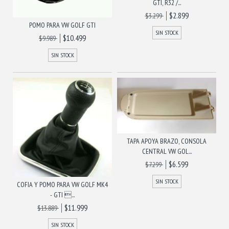
GTI, R32 /...
$2.899
$3.299
POMO PARA VW GOLF GTI
SIN STOCK
$10.499
$9.989
SIN STOCK
TAPA APOYA BRAZO, CONSOLA
CENTRAL VW GOL...
$6.599
$7.299
SIN STOCK
COFIA Y POMO PARA VW GOLF MK4
- GTI ...
$11.999
$13.889
SIN STOCK