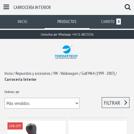
CARROCERÍA INTERIOR
INICIO
PRODUCTOS
CARRITO
0
Consultas por Whatsapp: +54 11 60272256
Inicio
/
Repuestos y accesorios
/
VW - Volskwagen
/
Golf Mk4 (1999 - 2007)
/
Carrocería Interior
Ordenar por
FILTRAR
10
%
OFF